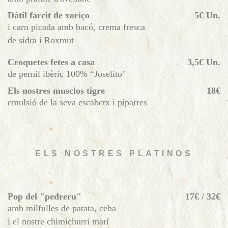
Dàtil farcit de xoriço
5€ Un.
i carn picada amb bacó, crema fresca
de sidra i Roxmut
Croquetes fetes a casa
3,5€ Un.
de pernil ibèric 100% “Joselito"
Els nostres musclos tigre
18€
emulsió de la seva escabetx i piparres
ELS NOSTRES PLATINOS
Pop del "pedreru"
17€ / 32€
amb milfulles de patata, ceba
i el nostre chimichurri marí