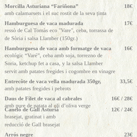
Morcilla Asturiana “Fariñona”
18€
amb calamarsets i el suc rostit de la seva ținta
Hamburguesa de vaca madurada
17€
ressò de Cal Tomàs eco "Vare", ceba, torrassa de
de Sòria i salsa Llamber (150gr.)
Hamburguesa de vaca amb formatge de vaca
16€
ecológic “Varé”, ceba amb soja, torrezno de
Soria, ketchup fet a casa, y la salsa Llamber
servit amb patates fregides i cogombre en vinagre
Entrecôte de vaca vella madurada 350gr,
33,5€
amb patates fregides i pebrots
Daus de Filet de vaca al cabrales
16€ / 28€
amb pure de patata al oli d’oliva verge
Caneló de Gall Asturià
12€ / 24€
brasejat, gratinat i amb
reducció de Gall brasejat
Arrós negre
23€