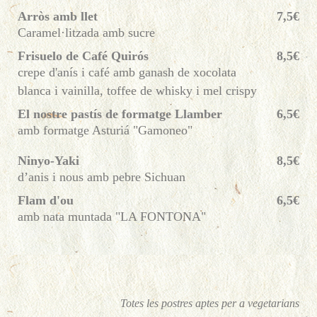
Arròs amb llet
7,5€
Caramel·litzada amb sucre
Frisuelo de Café Quirós
8,5€
crepe d'anís i café amb ganash de xocolata
blanca i vainilla, toffee de whisky i mel crispy
El nostre pastís de formatge Llamber
6,5€
amb formatge Asturiá "Gamoneo"
Ninyo-Yaki
8,5€
d’anis i nous amb pebre Sichuan
Flam d'ou
6,5€
amb nata muntada "LA FONTONA"
Totes les postres aptes per a vegetarians