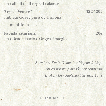
amb allioli d’all negre i calamars
Arròs “Venere”
12€ / 20€
amb carxofes, puré de llimona
i kimchi fet a casa.
Fabada asturiana
20€
amb Denominació d'Origen Protegida
Slow food Km 0
Gluten free
Vegetarià
Vegà
Tots els nostres plats són per compartir
I.V.A Inclòs · Suplement terrassa 10 %
• PANS •