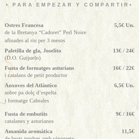
• PARA EMPEZAR Y COMPARTIR•
Ostres Francesa
5,5€ Un.
de la Bretanya “Cadoret” Perl Noire
afinades al riu per 3 mesos
Paletilla de gla, Joselito
13€ / 24€
(D.O. Guijuelo)
Fusta de formatges asturians
16€ / 22€
i catalans de petit productor
Anxoves del Atlántico
6,5€ Un.
sobre pa dolç d’espelta
i formatge Cabrales
Fusta de embutits
9€ / 16€
catalanes y asturianos
Amanida aromàtica
11,5€
de brots tendres amb vinagreta