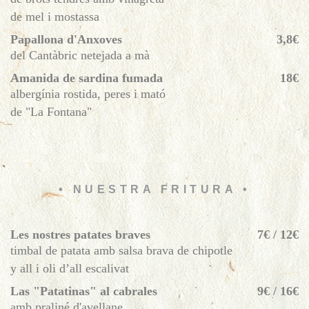
de mel i mostassa
Papallona d'Anxoves
3,8€
del Cantàbric netejada a mà
Amanida de sardina fumada
18€
albergínia rostida, peres i mató
de "La Fontana"
• NUESTRA FRITURA •
Les nostres patates braves
7€ / 12€
timbal de patata amb salsa brava de chipotle
y all i oli d’all escalivat
Las "Patatinas" al cabrales
9€ / 16€
amb praliné d'avellane