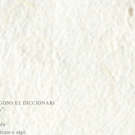
GONS EL DICCIONARI
":
ién
elcom o algú