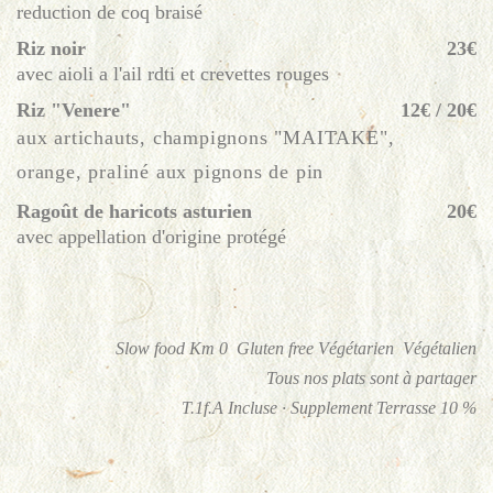
reduction de coq braisé
Riz noir
23€
avec aioli a l'ail rdti et crevettes rouges
Riz "Venere"
12€ / 20€
aux artichauts, champignons "MAITAKE",
orange, praliné aux pignons de pin
Ragoût de haricots asturien
20€
avec appellation d'origine protégé
Slow food Km 0
Gluten free
Végétarien
Végétalien
Tous nos plats sont à partager
T.1f.A Incluse · Supplement Terrasse 10 %