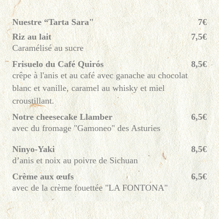
Nuestre “Tarta Sara"
7€
Riz au lait
7,5€
Caramélisé au sucre
Frisuelo du Café Quirós
8,5€
crêpe à l'anis et au café avec ganache au chocolat
blanc et vanille, caramel au whisky et miel
croustillant.
Notre cheesecake Llamber
6,5€
avec du fromage "Gamoneo" des Asturies
Ninyo-Yaki
8,5€
d’anis et noix au poivre de Sichuan
Crème aux œufs
6,5€
avec de la crème fouettée "LA FONTONA"