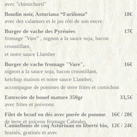
avec "chimichurri"
Boudin noir, Asturiana “Fariñona”
18€
avec des calamars et le jus rôti de son encre
Burger de vache des Pyrénées
17€
fromage "Vare" , oignon a la sauce soja, bacon
croustillant,
et notre sauce Llamber
Burger de vache fromage "Vare",
16€
oignon a la sauce soja, bacon croustillant,
ketchup maison et notre sauce Llamber,
accompagne de pommes de terre frites et comichon
Entrecóte de bouef mature 350gr
33,5€
avec frites et poivrons
Filet de bcsuf en dés avec purée de pomme
16€ / 28€
de terre et soiceou fromage Cabrales
Cannellonis de coq Asturiuan en liberté bio,
12€ / 24€
braisés, gratinés et avec