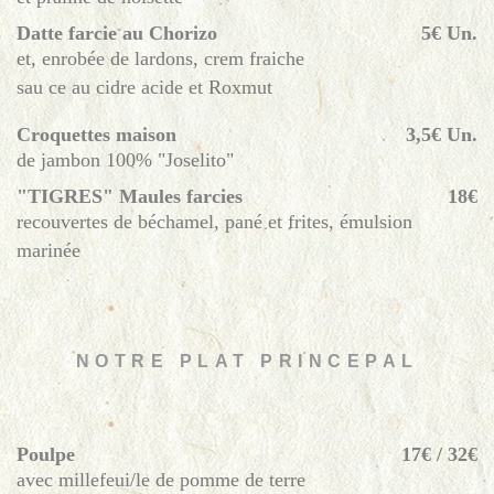
Datte farcie au Chorizo
5€ Un.
et, enrobée de lardons, crem fraiche
sau ce au cidre acide et Roxmut
Croquettes maison
3,5€ Un.
de jambon 100% "Joselito"
"TIGRES" Maules farcies
18€
recouvertes de béchamel, pané et frites, émulsion
marinée
NOTRE PLAT PRINCEPAL
Poulpe
17€ / 32€
avec millefeui/le de pomme de terre