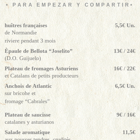
• PARA EMPEZAR Y COMPARTIR•
huîtres françaises
5,5€ Un.
de Normandie
riviere pendant 3 mois
Èpaule de Bellota “Joselito”
13€ / 24€
(D.O. Guijuelo)
Plateau de fromages Asturiens
16€ / 22€
et Catalans de petits producteurs
Anchois de Atlantic
6,5€ Un.
sur bricohe et
fromage “Cabrales”
Plateau de saucisse
9€ / 16€
catalanes y asturianos
Salade aromatique
11,5€
aux pousses tendres, crudités