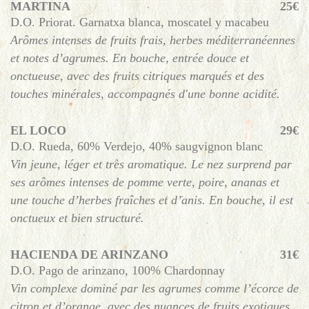
MARTINA
25€
D.O. Priorat. Garnatxa blanca, moscatel y macabeu
Arômes intenses de fruits frais, herbes méditerranéennes
et notes d’agrumes. En bouche, entrée douce et
onctueuse, avec des fruits citriques marqués et des
touches minérales, accompagnés d'une bonne acidité.
EL LOCO
29€
D.O. Rueda, 60% Verdejo, 40% saugvignon blanc
Vin jeune, léger et très aromatique. Le nez surprend par
ses arômes intenses de pomme verte, poire, ananas et
une touche d’herbes fraîches et d’anis. En bouche, il est
onctueux et bien structuré.
HACIENDA DE ARINZANO
31€
D.O. Pago de arinzano, 100% Chardonnay
Vin complexe dominé par les agrumes comme l’écorce de
citron et d’orange, avec des nuances de fruits exotiques