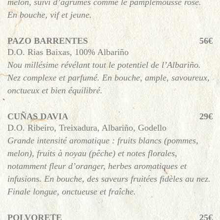
melon, suivi d’agrumes comme le pamplemousse rose.
En bouche, vif et jeune.
PAZO BARRENTES
56€
D.O. Rias Baixas, 100% Albariño
Nou millésime révélant tout le potentiel de l’Albariño.
Nez complexe et parfumé. En bouche, ample, savoureux,
onctueux et bien équilibré.
CUÑAS DAVIA
29€
D.O. Ribeiro, Treixadura, Albariño, Godello
Grande intensité aromatique : fruits blancs (pommes,
melon), fruits à noyau (pêche) et notes florales,
notamment fleur d’oranger, herbes aromatiques et
infusions. En bouche, des saveurs fruitées fidèles au nez.
Finale longue, onctueuse et fraîche.
POLVORETE
25€