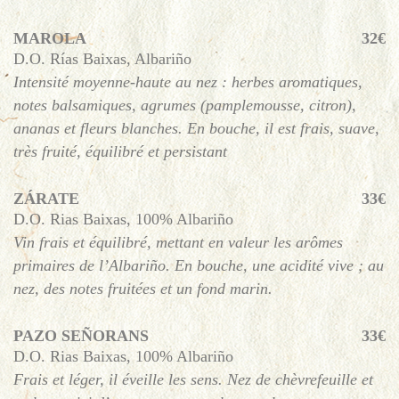
MAROLA
32€
D.O. Rías Baixas, Albariño
Intensité moyenne-haute au nez : herbes aromatiques,
notes balsamiques, agrumes (pamplemousse, citron),
ananas et fleurs blanches. En bouche, il est frais, suave,
très fruité, équilibré et persistant
ZÁRATE
33€
D.O. Rias Baixas, 100% Albariño
Vin frais et équilibré, mettant en valeur les arômes
primaires de l’Albariño. En bouche, une acidité vive ; au
nez, des notes fruitées et un fond marin.
PAZO SEÑORANS
33€
D.O. Rias Baixas, 100% Albariño
Frais et léger, il éveille les sens. Nez de chèvrefeuille et