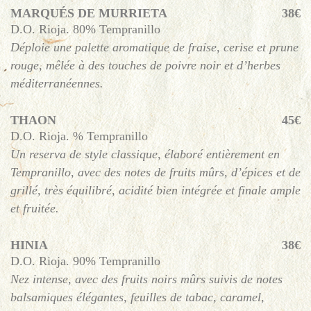
MARQUÉS DE MURRIETA
38€
D.O. Rioja. 80% Tempranillo
Déploie une palette aromatique de fraise, cerise et prune
rouge, mêlée à des touches de poivre noir et d’herbes
méditerranéennes.
THAON
45€
D.O. Rioja. % Tempranillo
Un reserva de style classique, élaboré entièrement en
Tempranillo, avec des notes de fruits mûrs, d’épices et de
grillé, très équilibré, acidité bien intégrée et finale ample
et fruitée.
HINIA
38€
D.O. Rioja. 90% Tempranillo
Nez intense, avec des fruits noirs mûrs suivis de notes
balsamiques élégantes, feuilles de tabac, caramel,