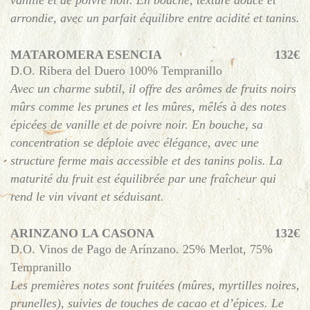
vanille et de poivre noir. En bouche, texture douce et
arrondie, avec un parfait équilibre entre acidité et tanins.
MATAROMERA ESENCIA
132€
D.O. Ribera del Duero 100% Tempranillo
Avec un charme subtil, il offre des arômes de fruits noirs
mûrs comme les prunes et les mûres, mêlés à des notes
épicées de vanille et de poivre noir. En bouche, sa
concentration se déploie avec élégance, avec une
structure ferme mais accessible et des tanins polis. La
maturité du fruit est équilibrée par une fraîcheur qui
rend le vin vivant et séduisant.
ARINZANO LA CASONA
132€
D.O. Vinos de Pago de Arínzano. 25% Merlot, 75%
Tempranillo
Les premières notes sont fruitées (mûres, myrtilles noires,
prunelles), suivies de touches de cacao et d’épices. Le