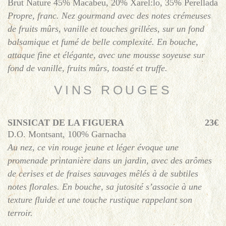
Brut Nature 45% Macabeu, 20% Xarel:lo, 35% Perellada
Propre, franc. Nez gourmand avec des notes crémeuses
de fruits mûrs, vanille et touches grillées, sur un fond
balsamique et fumé de belle complexité. En bouche,
attaque fine et élégante, avec une mousse soyeuse sur
fond de vanille, fruits mûrs, toasté et truffe.
VINS ROUGES
SINSICAT DE LA FIGUERA
23€
D.O. Montsant, 100% Garnacha
Au nez, ce vin rouge jeune et léger évoque une
promenade printanière dans un jardin, avec des arômes
de cerises et de fraises sauvages mêlés à de subtiles
notes florales. En bouche, sa jutosité s’associe à une
texture fluide et une touche rustique rappelant son
terroir.