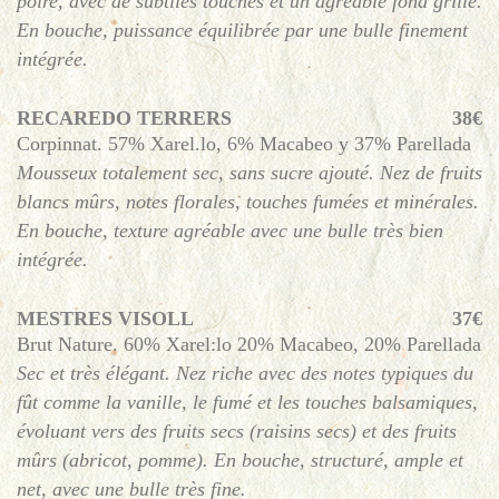
poire, avec de subtiles touches et un agréable fond grillé.
En bouche, puissance équilibrée par une bulle finement
intégrée.
RECAREDO TERRERS
38€
Corpinnat. 57% Xarel.lo, 6% Macabeo y 37% Parellada
Mousseux totalement sec, sans sucre ajouté. Nez de fruits
blancs mûrs, notes florales, touches fumées et minérales.
En bouche, texture agréable avec une bulle très bien
intégrée.
MESTRES VISOLL
37€
Brut Nature. 60% Xarel:lo 20% Macabeo, 20% Parellada
Sec et très élégant. Nez riche avec des notes typiques du
fût comme la vanille, le fumé et les touches balsamiques,
évoluant vers des fruits secs (raisins secs) et des fruits
mûrs (abricot, pomme). En bouche, structuré, ample et
net, avec une bulle très fine.