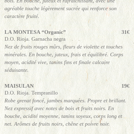
bois. En bouche, juteux et rafraîchissant, avec une
agréable touche légèrement sucrée qui renforce son
caractère fruité.
LA MONTESA “Organic”
31€
D.O. Rioja. Garnacha negra
Nez de fruits rouges mûrs, fleurs de violette et touches
minérales. En bouche, juteux, frais et équilibré. Corps
moyen, acidité vive, tanins fins et finale calcaire
séduisante.
MAISULAN
19€
D.O. Rioja. Tempranillo
Robe grenat foncé, jambes marquées. Propre et brillant.
Nez expressif avec notes de bois et fruits noirs. En
bouche, acidité moyenne, tanins soyeux, corps long et
net. Arômes de fruits noirs, chêne et poivre noir.