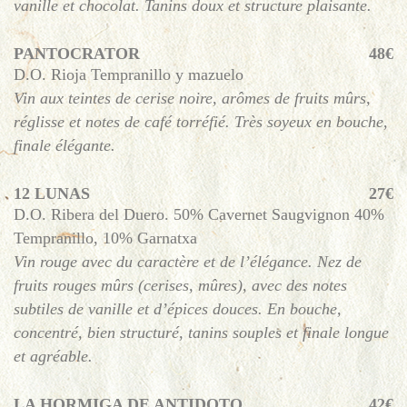
vanille et chocolat. Tanins doux et structure plaisante.
PANTOCRATOR
48€
D.O. Rioja Tempranillo y mazuelo
Vin aux teintes de cerise noire, arômes de fruits mûrs,
réglisse et notes de café torréfié. Très soyeux en bouche,
finale élégante.
12 LUNAS
27€
D.O. Ribera del Duero. 50% Cavernet Saugvignon 40%
Tempranillo, 10% Garnatxa
Vin rouge avec du caractère et de l’élégance. Nez de
fruits rouges mûrs (cerises, mûres), avec des notes
subtiles de vanille et d’épices douces. En bouche,
concentré, bien structuré, tanins souples et finale longue
et agréable.
LA HORMIGA DE ANTIDOTO
42€