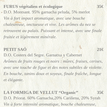
FURUS végétalien et écologique
35€
D.O. Montsant. 95% garnacha peluda, 5% merlot
Vin à fort impact aromatique, avec une bouche
chaleureuse, onctueuse et vive. Les arômes du nez se
retrouvent au palais. Puissant et intense, avec une finale
fruitée et légèrement minérale.
PETIT SAÓ
21€
D.O. Costers del Segre. Garnatxa y Cabernet
Arômes de fruits rouges et noirs : mûres, fraises, cerises,
avec une touche de figue et des notes subtiles de violette.
En bouche, tanins doux et soyeux, finale fraîche, longue
et élégante.
LA FORMIGA DE VELLUT “Organic”
35€
D.O. Priorat. 60% Garnacha,20% Cariñena, 20% Syrah
Vin à forte intensité aromatique, bouche chaleureuse,