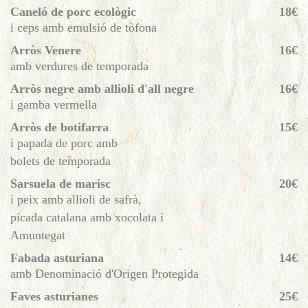
Caneló de porc ecològic
18€
i ceps amb emulsió de tòfona
Arròs Venere
16€
amb verdures de temporada
Arròs negre amb allioli d'all negre
16€
i gamba vermella
Arròs de botifarra
15€
i papada de porc amb
bolets de temporada
Sarsuela de marisc
20€
i peix amb allioli de safrà,
picada catalana amb xocolata i
Amuntegat
Fabada asturiana
14€
amb Denominació d'Origen Protegida
Faves asturianes
25€