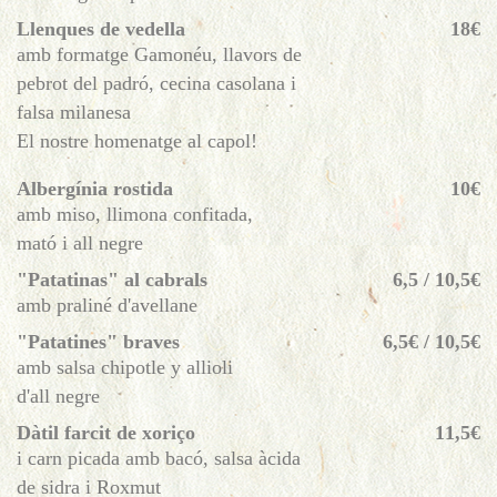
Llenques de vedella
18€
amb formatge Gamonéu, llavors de
pebrot del padró, cecina casolana i
falsa milanesa
El nostre homenatge al capol!
Albergínia rostida
10€
amb miso, llimona confitada,
mató i all negre
"Patatinas" al cabrals
6,5 / 10,5€
amb praliné d'avellane
"Patatines" braves
6,5€ / 10,5€
amb salsa chipotle y allioli
d'all negre
Dàtil farcit de xoriço
11,5€
i carn picada amb bacó, salsa àcida
de sidra i Roxmut