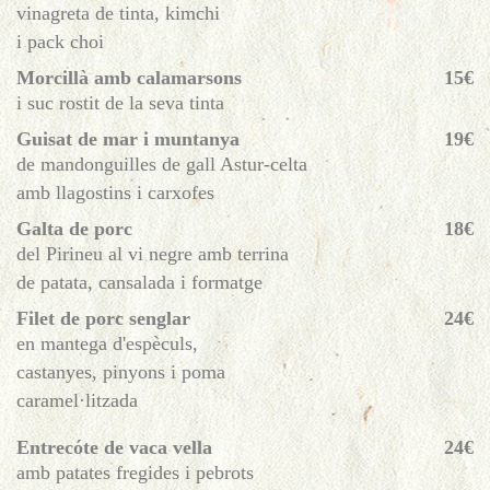
vinagreta de tinta, kimchi
i pack choi
Morcillà amb calamarsons
15€
i suc rostit de la seva tinta
Guisat de mar i muntanya
19€
de mandonguilles de gall Astur-celta
amb llagostins i carxofes
Galta de porc
18€
del Pirineu al vi negre amb terrina
de patata, cansalada i formatge
Filet de porc senglar
24€
en mantega d'espèculs,
castanyes, pinyons i poma
caramel·litzada
Entrecóte de vaca vella
24€
amb patates fregides i pebrots