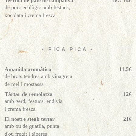
Terrina de paté de campanya
8€ / 14€
de porc ecològic amb festucs,
xocolata i crema fresca
• PICA PICA •
Amanida aromàtica
11,5€
de brots tendres amb vinagreta
de mel i mostassa
Tàrtar de remolatxa
12€
amb gerd, festucs, endivia
i crema fresca
El nostre steak tertar
21€
amb ou de guatlla, punta
d'ou fregit i tàperes