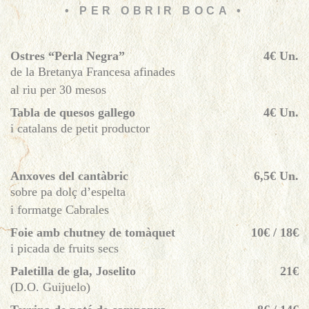
• PER OBRIR BOCA •
Ostres “Perla Negra”
4€ Un.
de la Bretanya Francesa afinades
al riu per 30 mesos
Tabla de quesos gallego
4€ Un.
i catalans de petit productor
Anxoves del cantàbric
6,5€ Un.
sobre pa dolç d’espelta
i formatge Cabrales
Foie amb chutney de tomàquet
10€ / 18€
i picada de fruits secs
Paletilla de gla, Joselito
21€
(D.O. Guijuelo)