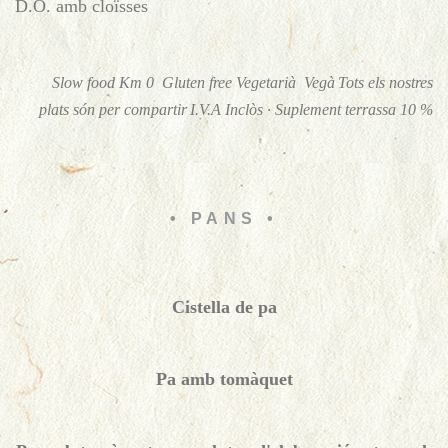
D.O. amb cloïsses
Slow food Km 0
Gluten free
Vegetarià
Vegà
Tots els nostres
plats són per compartir
I.V.A Inclòs · Suplement terrassa 10 %
• PANS •
Cistella de pa
Pa amb tomàquet