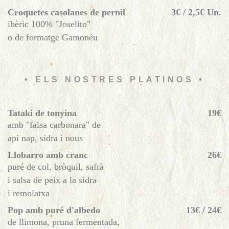
Croquetes casolanes de pernil
3€ / 2,5€ Un.
ibèric 100% "Joselito"
o de formatge Gamonéu
• ELS NOSTRES PLATINOS •
Tataki de tonyina
19€
amb "falsa carbonara" de
api nap, sidra i nous
Llobarro amb cranc
26€
puré de col, bròquil, safrà
i salsa de peix a la sidra
i remolatxa
Pop amb puré d'albedo
13€ / 24€
de llimona, pruna fermentada,