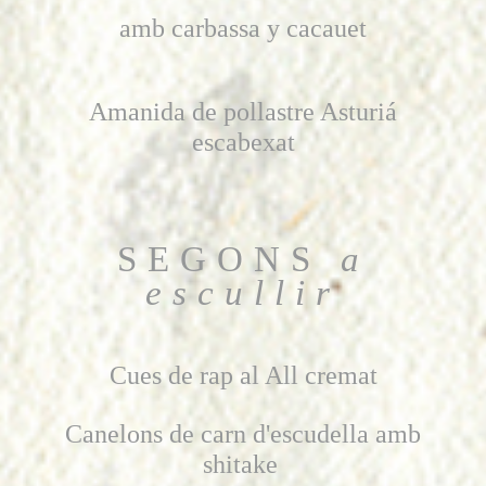
amb carbassa y cacauet
Amanida de pollastre Asturiá
escabexat
SEGONS
a
escullir
Cues de rap al All cremat
Canelons de carn d'escudella amb
shitake